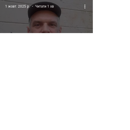
1 жовт. 2025 р.
Читати 1 хв
Рівно два роки тому на фронті
загинув наш партієць Геннадій
Скрипкін.
9
/
16
серпень 2026 р.
(2)
2 пости