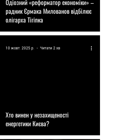
Одіозний «реформатор економіки» –
радник Єрмака Милованов відбілює
олігарха Тігіпка
10 жовт. 2025 р.
Читати 2 хв
Хто винен у незахищеності
енергетики Києва?