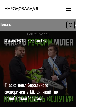
НАРОДОВЛАДДЯ
Новини
23 жовт. 2025 р.
Читати 3 хв
Фіаско неоліберального
експерименту Мілея, який так
подобається "слугам"