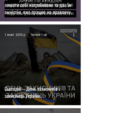
лишати собі награбоване та дає їм
амністію, вже працює на правлячу
олігархію. На цю ганьбу змушений
був відреагува
1 жовт. 2025 р.
Читати 1 хв
Сьогодні – День захисників і
захисниць України.