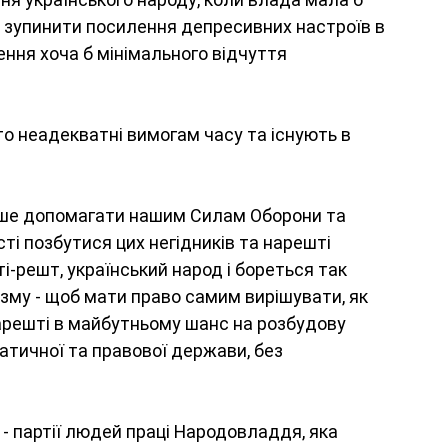
 зупинити посилення депресивних настроїв в 
ення хоча б мінімального відчуття 
то неадекватні вимогам часу та існують в 
льше допомагати нашим Силам Оборони та 
і позбутися цих негідників та нарешті 
ті-решт, український народ і бореться так 
зму - щоб мати право самим вирішувати, як 
арешті в майбутньому шанс на розбудову 
атичної та правової держави, без 
- партії людей праці Народовладдя, яка 