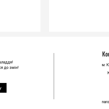
Ко
владдя!
м. К
я до змін!
 оскаржує
"Новий-старий" олігархічний уря
несправедливе
"слуг" - це абсолютно не те, що
у
у справі щодо
потрібно українському народу, я
 тарифів. Справжні
бореться за своє виживання!
nar
захищати інтереси