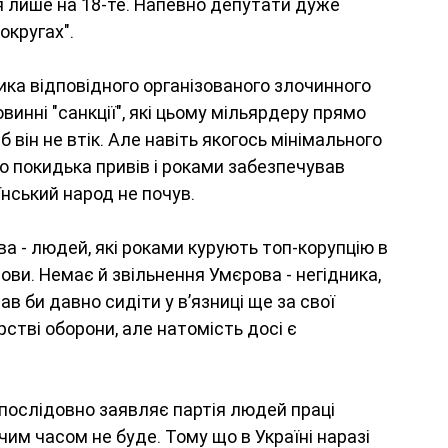
я лише на 18-те. Напевно депутати дуже 
кругах". 
ика відповідного організованого злочинного 
инні "санкції", які цьому мільярдеру прямо 
він не втік. Але навіть якогось мінімального 
го покидька привів і роками забезпечував 
їнський народ не почув.
 - людей, які роками курують топ-корупцію в 
ови. Немає й звільнення Умєрова - негідника, 
в би давно сидіти у вʼязниці ще за свої 
стві оборони, але натомість досі є 
 послідовно заявляє партія людей праці 
м часом не буде. Тому що в Україні наразі 