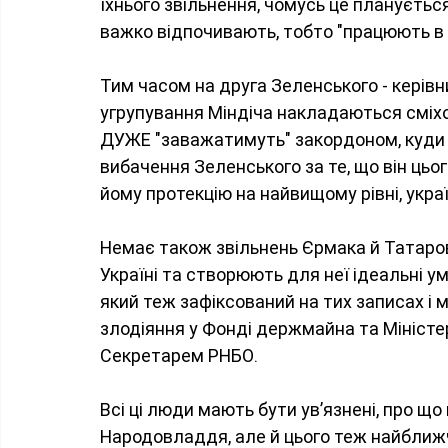
їхнього звільнення, чомусь це плануєтьс
важко відпочивають, тобто "працюють в о
Тим часом на друга Зеленського - керівн
угрупування Міндіча накладаються сміхов
ДУЖЕ "заважатимуть" закордоном, куди б 
вибачення Зеленського за те, що він цьо
йому протекцію на найвищому рівні, укра
Немає також звільнень Єрмака й Татарова
Україні та створюють для неї ідеальні ум
який теж зафіксований на тих записах і ма
злодіяння у Фонді держмайна та Міністер
Секретарем РНБО.
Всі ці люди мають бути увʼязнені, про що
Народовладдя, але й цього теж найближчи