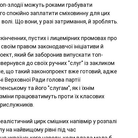
топ-злодії можуть роками грабувати 
ого спокійно заплатити сміховинну для цих 
волі. Що вони, у разі затримання, й зроблять.
кінченних, пустих і лицемірних промовах про 
 своїм правом законодавчої ініціативи й 
оект, який би заборонив випускати топ-
звернувся до своїх ручних "слуг" із закликом 
е, що такий законопроект вже готовий, адже 
 Верховної Ради голова партії 
ському та його "слугам", як і їхнім 
 зміни працюватимуть проти їх класових 
 прислужників.
алістичний цирк смішних напівмір у розпалі 
у на найвищому рівні під час 
я українського народу, коли влада мала б 