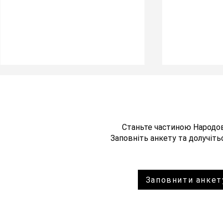
Станьте частиною Народо
Заповніть анкету та долучітьс
Топ-корупціонер Сухачов має
Народовладдя
сидіти на в'язничних нарах, а не в
незаконне та 
Заповнити анкет
кабінеті Директора ДБР!
рішення суду 
грабіжницьких
партії мають 