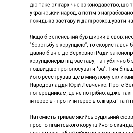
діє таке олігархічне законодавство, що 
український народ, а потім з награбован
покидьків заставу й далі розкошувати на 
Якщо б Зеленський був щирий в своїх нес
"боротьбу з корупцією", то скористався б
давно б вніс до Верховної Ради законопр
корупціонерів під заставу, та публічно б 
пошвидше проголосувати "за". Тим більш
його реєстрував ще в минулому скликанні
Народовладдя Юрій Левченко. Проте Зелен
попередникам, це не потрібно, адже такі
інтересів - проти інтересів олігархії та її
Натомість триває якийсь суцільний сюрре
просто гігантського корупційного скандал
повномасштабної війни на саме виживанн