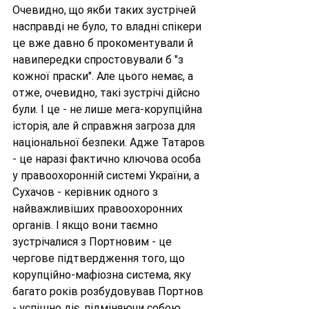
Очевидно, що якби таких зустрічей 
насправді не було, то владні спікери 
це вже давно б прокоментували й 
навипередки спростовували б "з 
кожної праски". Але цього немає, а 
отже, очевидно, такі зустрічі дійсно 
були. І це - не лише мега-корупційна 
історія, але й справжня загроза для 
національної безпеки. Адже Татаров 
- це наразі фактично ключова особа 
у правоохоронній системі України, а 
Сухачов - керівник одного з 
найважливіших правоохоронних 
органів. І якщо вони таємно 
зустрічалися з Портновим - це 
чергове підтвердження того, що 
корупційно-мафіозна система, яку 
багато років розбудовував Портнов 
- успішно діє, підміняючи собою 