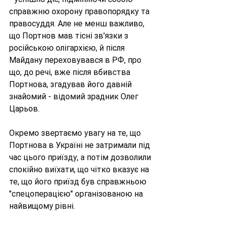
справжню охорону правопорядку та 
правосуддя. Але не менш важливо, 
що Портнов мав тісні зв'язки з 
російською олігархією, й після 
Майдану переховувався в РФ, про 
що, до речі, вже після вбивства 
Портнова, згадував його давній 
знайомий - відомий зрадник Олег 
Царьов.
Окремо звертаємо увагу на те, що 
Портнова в Україні не затримали під 
час цього приїзду, а потім дозволили 
спокійно виїхати, що чітко вказує на 
те, що його приїзд був справжньою 
"спецоперацією" організованою на 
найвищому рівні.