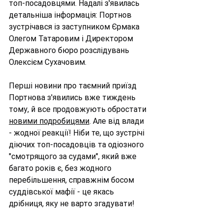
топ-посадовцями. Надалі з'явилась 
детальніша інформація: Портнов 
зустрічався із заступником Єрмака 
Олегом Татаровим і Директором 
Державного бюро розслідувань 
Олексієм Сухачовим.
Перші новини про таємний приїзд 
Портнова з'явились вже тиждень 
тому, й все продовжують обростати 
новими подробицями
. Але від влади 
- жодної реакції! Ніби те, що зустрічі 
діючих топ-посадовців та одіозного 
"смотрящого за судами", який вже 
багато років є, без жодного 
перебільшення, справжнім босом 
суддівської мафії - це якась 
дрібниця, яку не варто згадувати!