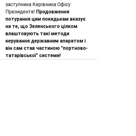
заступника Керівника Офісу 
Президента! 
Продовження 
потурання цим покидькам вказує 
на те, що Зеленського цілком 
влаштовують такі методи 
керування державним апаратом і 
він сам став частиною "портново-
татарівської" системи!
Дивитися всі
Останні пости