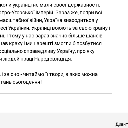
коли українці не мали своєї державності, 
тро-Угорської імперій. Зараз же, попри всі 
асштабної війни, Україна знаходиться у 
сі Українки. Українці воюють за свою країну і 
і. І тому у нас зараз значно більше шансів 
нав краху і ми нарешті змогли б позбутися 
соціально справедливу Україну, про яку 
тія людей праці Народовладдя.
 звісно - читаймо її твори, в яких можна 
итань сьогодення!
Дивити