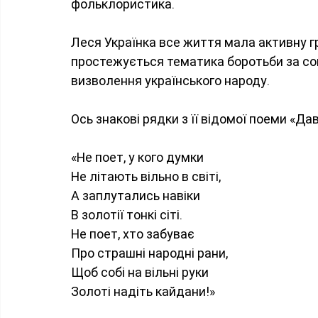
фольклористика.
Леся Українка все життя мала активну гр
простежується тематика боротьби за соц
визволення українського народу.
Ось знакові рядки з її відомої поеми «Да
«Не поет, у кого думки
Не літають вільно в світі,
А заплутались навіки
В золотії тонкі сіті.
Не поет, хто забуває
Про страшні народні рани,
Щоб собі на вільні руки
Золоті надіть кайдани!»