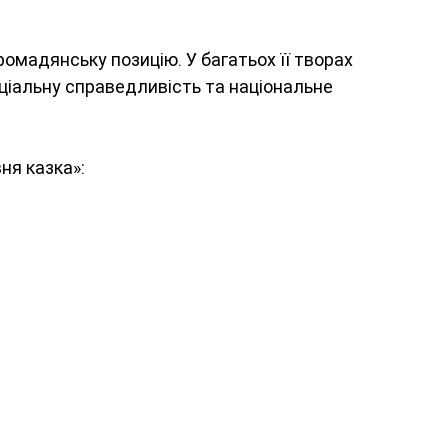
омадянську позицію. У багатьох її творах 
іальну справедливість та національне 
вня казка»: