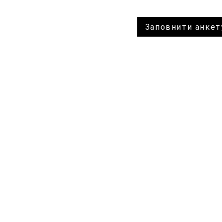
Топ-корупціонер Сухачов має
Народовладдя
сидіти на в'язничних нарах, а не в
незаконне та 
Заповнити анкет
кабінеті Директора ДБР!
рішення суду 
грабіжницьких
партії мають 
українського н