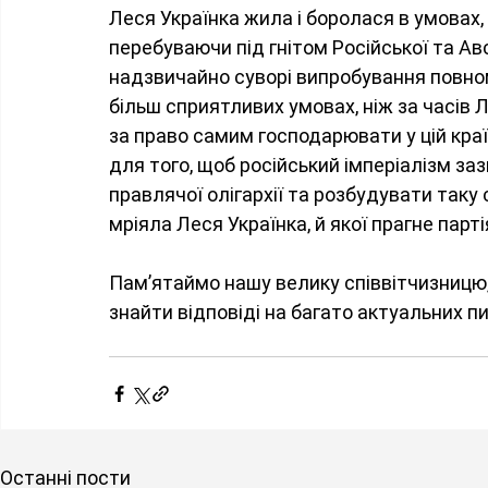
Леся Українка жила і боролася в умовах, 
перебуваючи під гнітом Російської та Авс
надзвичайно суворі випробування повном
більш сприятливих умовах, ніж за часів Ле
за право самим господарювати у цій країн
для того, щоб російський імперіалізм заз
правлячої олігархії та розбудувати таку 
мріяла Леся Українка, й якої прагне пар
Пам’ятаймо нашу велику співвітчизницю, і
знайти відповіді на багато актуальних п
Останні пости