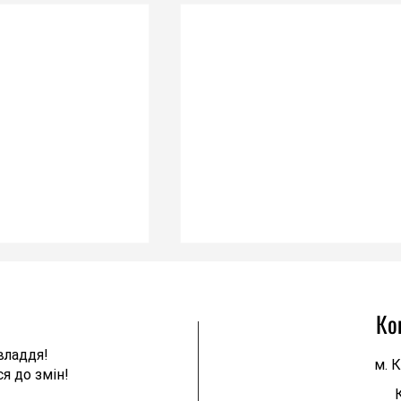
Ко
владдя!
м. К
я до змін!