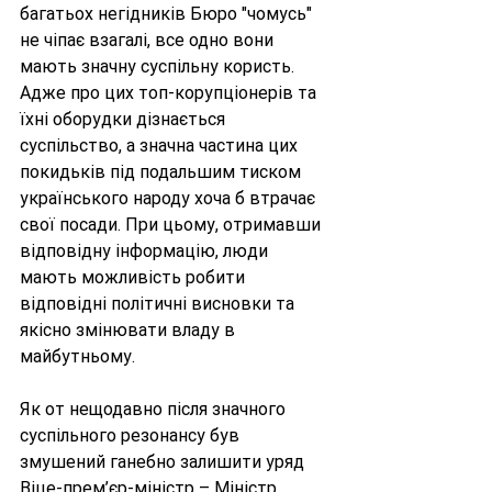
багатьох негідників Бюро "чомусь" 
не чіпає взагалі, все одно вони 
мають значну суспільну користь. 
Адже про цих топ-корупціонерів та 
їхні оборудки дізнається 
суспільство, а значна частина цих 
покидьків під подальшим тиском 
українського народу хоча б втрачає 
свої посади. При цьому, отримавши 
відповідну інформацію, люди 
мають можливість робити 
відповідні політичні висновки та 
якісно змінювати владу в 
майбутньому. 
Як от нещодавно після значного 
суспільного резонансу був 
змушений ганебно залишити уряд 
Віце-прем’єр-міністр – Міністр 