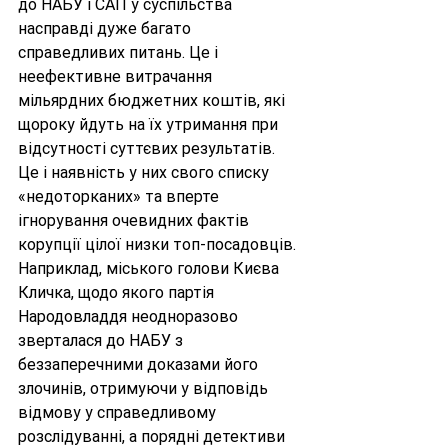
до НАБУ і САП у суспільства 
насправді дуже багато 
справедливих питань. Це і 
неефективне витрачання 
мільярдних бюджетних коштів, які 
щороку йдуть на їх утримання при 
відсутності суттєвих результатів. 
Це і наявність у них свого списку 
«недоторканих» та вперте 
ігнорування очевидних фактів 
корупції цілої низки топ-посадовців. 
Наприклад, міського голови Києва 
Кличка, щодо якого партія 
Народовладдя
 неодноразово 
зверталася до НАБУ з 
беззаперечними доказами його 
злочинів, отримуючи у відповідь 
відмову у справедливому 
розслідуванні, а порядні детективи 