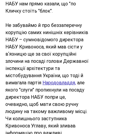
НАБУ нам прямо казали, що "по 
Кличку стоїть "блок".  
Не забуваймо й про беззаперечну 
корупцію самих нинішніх керівників 
НАБУ – сумновідомого директора 
НАБУ Кривоноса, який мав сісти у 
вʼязницю ще за свої корупційні 
злочини на посаді голови Державної 
інспекції архітектури та 
містобудування України, що тоді й 
вимагала партія 
Народовладдя,
 але 
якого "слуги" пропихнули на посаду 
директора НАБУ попри це, 
очевидно, щоб мати свою ручну 
людину на такому важливому місці. 
Чи колишнього заступника 
Кривоноса Углаву, який зливав 
інформацію про важливі 