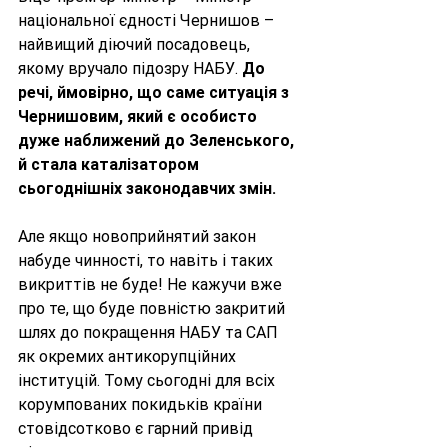
національної єдності Чернишов – 
найвищий діючий посадовець, 
якому вручало підозру НАБУ. 
До 
речі, ймовірно, що саме ситуація з 
Чернишовим, який є особисто 
дуже наближений до Зеленського, 
й стала каталізатором 
сьогоднішніх законодавчих змін. 
Але якщо новоприйнятий закон 
набуде чинності, то навіть і таких 
викриттів не буде! Не кажучи вже 
про те, що буде повністю закритий 
шлях до покращення НАБУ та САП 
як окремих антикорупційних 
інституцій. Тому сьогодні для всіх 
корумпованих покидьків країни 
стовідсотково є гарний привід 