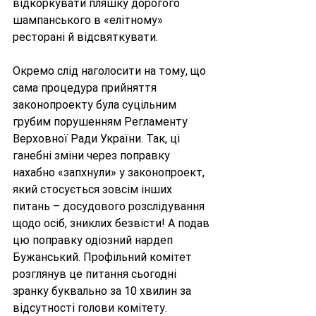
відкоркувати пляшку дорогого 
шампанського в «елітному» 
ресторані й відсвяткувати.
Окремо слід наголосити на тому, що 
сама процедура прийняття 
законопроекту була суцільним 
грубим порушенням Регламенту 
Верховної Ради України. Так, ці 
ганебні зміни через поправку 
нахабно «запхнули» у законопроект, 
який стосується зовсім інших 
питань – досудового розслідування 
щодо осіб, зниклих безвісти! А подав 
цю поправку одіозний нардеп 
Бужанський. Профільний комітет 
розглянув це питання сьогодні 
зранку буквально за 10 хвилин за 
відсутності голови комітету. 