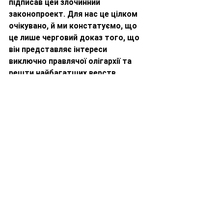
підписав цей злочинний 
законопроект. Для нас це цілком 
очікувано, й ми констатуємо, що 
це лише черговий доказ того, що 
він представляє інтереси 
виключно правлячої олігархії та 
решти найбагатших верств 
населення й працює проти 
інтересів більшості українського 
народу - людей праці. Закликаємо 
всіх це зрозуміти та робити 
відповідні політичні висновки!]
При цьому наголошуємо на тому, 
що, після відмови від цієї "горе-
реформи", має все ж таки нарешті 
бути проведена кропітка робота по 
перетворенню НАБУ й САП у 
справді незалежні й доброчесні 