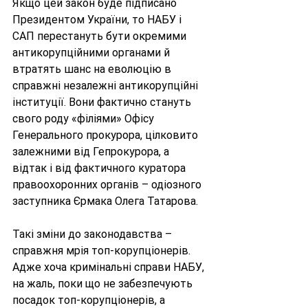
Якщо цей закон буде підписано 
Президентом України, то НАБУ і 
САП перестануть бути окремими 
антикорупційними органами й 
втратять шанс на еволюцію в 
справжні незалежні антикорупційні 
інституції. Вони фактично стануть 
свого роду «філіями» Офісу 
Генерального прокурора, цілковито 
залежними від Гепрокурора, а 
відтак і від фактичного куратора 
правоохоронних органів – одіозного 
заступника Єрмака Олега Татарова.
Такі зміни до законодавства – 
справжня мрія топ-корупціонерів. 
Адже хоча кримінальні справи НАБУ, 
на жаль, поки що не забезпечують 
посадок топ-корупціонерів, а 