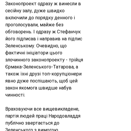
Законопроект одразу ж винесли в 
сесійну залу, дуже швидко 
включили до порядку денного і 
проголосували, майже без 
обговорень. І одразу ж Стефанчук 
його підписав і направив на підпис 
Зеленському. Очевидно, що 
фактичні ініціатори цього 
злочинного законопроекту - трійця 
Єрмака-Зеленського-Татарова, а 
також їхні друзі топ-корупціонери 
явно дуже поспішають, щоб цей 
закон якомога швидше набув 
чинності.
Враховуючи все вищевикладене, 
партія людей праці 
Народовладдя
публічно звертається до 
Зеленського з вимогою 