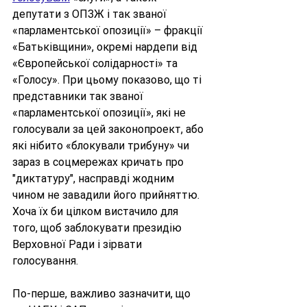
депутати з ОПЗЖ і так званої 
«парламентської опозиції» – фракції 
«Батьківщини», окремі нардепи від 
«Європейської солідарності» та 
«Голосу». При цьому показово, що ті 
представники так званої 
«парламентської опозиції», які не 
голосували за цей законопроект, або 
які нібито «блокували трибуну» чи 
зараз в соцмережах кричать про 
"диктатуру", насправді жодним 
чином не завадили його прийняттю. 
Хоча їх би цілком вистачило для 
того, щоб заблокувати президію 
Верховної Ради і зірвати 
голосування.
По-перше, важливо зазначити, що 