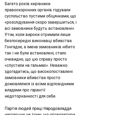
Багато років керівники 
правоохоронних органів годували 
суспільство пустими обіцянками, що 
«розслідування скоро завершиться, і 
всі замовники будуть встановлені». 
Утім, коли вироки отримали лише 
безпосередні виконавці вбивства 
Гонгадзе, а імена замовників нібито 
так і не були встановлені, стало 
очевидно, що цю справу просто 
«спустили на гальмах». Неважко 
здогадатись, що високопоставлені 
замовники вбивства просто 
домовлялися із всіма відповідними 
владами про гарантії 
недоторканності для себе.
Партія людей праці Народовладдя 
наголошує на тому, що організатори 