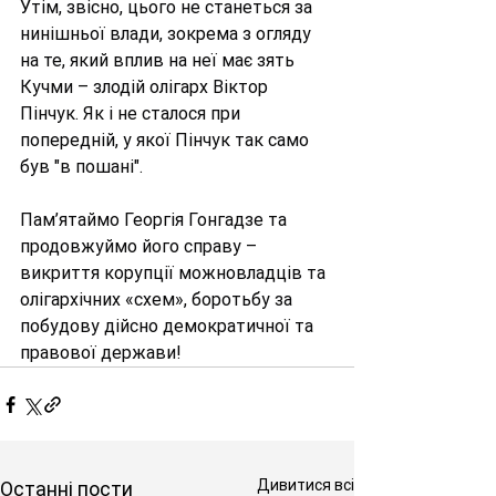
Утім, звісно, цього не станеться за 
нинішньої влади, зокрема з огляду 
на те, який вплив на неї має зять 
Кучми – злодій олігарх Віктор 
Пінчук. Як і не сталося при 
попередній, у якої Пінчук так само 
був "в пошані".
Пам’ятаймо Георгія Гонгадзе та 
продовжуймо його справу – 
викриття корупції можновладців та 
олігархічних «схем», боротьбу за 
побудову дійсно демократичної та 
правової держави!
Дивитися всі
Останні пости