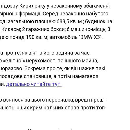
ідозру Кириленку у незаконному збагаченні 
вірної інформації. Серед незаконно набутого 
оді загальною площею 688,5 кв. м.; будинок на 
д Києвом; 2 гаражних бокси; 6 машино-місць; 3 
ю понад 190 кв. м; автомобіль "ВМW Х3". 
про те, як він та його родина за час 
«елітної» нерухомості та іншого майна, 
разово. Зокрема про те, як він нажив такі 
посадове становище, а потім намагався 
и, 
детально читайте тут.
ло взялося за цього персонажа, врешті-решт 
льшість інших кримінальних справ проти топ-