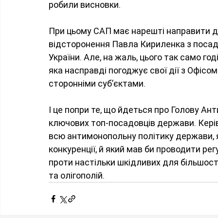
робили висновки. 
При цьому САП має нарешті направити д
відсторонення Павла Кириленка з посад
України. Але, на жаль, цього так само годі
яка насправді погоджує свої дії з Офісо
сторонніми субʼєктами.
І це попри те, що йдеться про Голову Ан
ключових топ-посадовців держави. Керівн
всю антимонопольну політику держави, я
конкуренції, й який мав би проводити регу
проти настільки шкідливих для більшост
та олігополій.