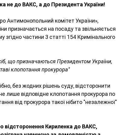
а не до ВАКС, а до Президента України! 
Про Антимонопольний комітет України», 
ни призначається на посаду та звільняється 
му згідно частини 3 статті 154 Кримінального 
сіб, що призначаються Президентом України, 
таві клопотання прокурора"
бно, без жодних рішень суду, відсторонити 
бне лише відповідне клопотання прокурора по 
тання від прокурора такої нібито "незалежної" 
о відсторонення Кириленка до ВАКС, 
розіграна навмисно за домовленістю з 