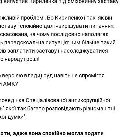
д випустив Кириленка під сміховинну заставу.
жливій проблемі. Бо Кириленко і такі як він 
аставу і спокійно далі «вирішувати питання». 
 скасована, на чому послідовно наполягає 
ь парадоксальна ситуація: чим більше такий 
сів заплатити заставу і насолоджуватися 
о народу гроші!
 версією влади) суд навіть не спромігся 
и АМКУ.
поведінка Спеціалізованої антикорупційної 
" якої так багато розповідають різноманітні 
ої думки". 
оти, адже вона спокійно могла подати 