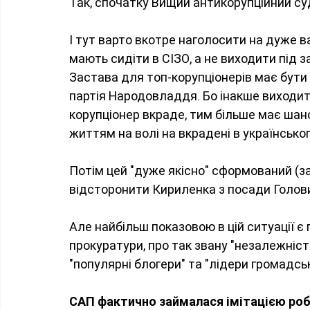
Так, спочатку Вищий антикорупційний су
І тут варто вкотре наголосити на дуже ва
мають сидіти в СІЗО, а не виходити під з
Застава для топ-корупціонерів має бути
партія Народовладдя. Бо інакше виходит
корупціонер вкраде, тим більше має шан
життям на волі на вкрадені в українськог
Потім цей "дуже якісно" сформований (за
відсторонити Кириленка з посади Голов
Але найбільш показовою в цій ситуації є 
прокуратури, про так звану "незалежність
"популярні блогери" та "лідери громадськ
САП фактично займалася імітацією роб