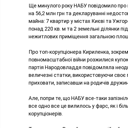
Ще минулого року НАБУ повідомило про п
на 56,2 млн грн та декларуванні недосто
майна: 7 квартир у містах Києві та Ужгор
понад 220 кв. м та 2 земельні ділянки пі
нежитлових приміщення загальною площе
Про топ-корупціонера Кириленка, зокрема 
повномасштабної війни розжилися купою 
партія Народовладдя повідомляла неодно
величезні статки, використовуючи своє 
приховати, записавши на родичів дружин
Але, попри те, що НАБУ все-таки запізні
все одно все це вилилось у фарс, як і бі
корупціонерів. 