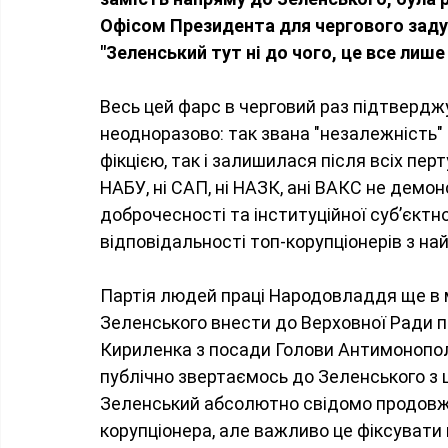
Офісом Президента для чергового заду
"Зеленський тут ні до чого, це все лише 
Весь цей фарс в черговий раз підтверджу
неодноразово: так звана "незалежність" 
фікцією, так і залишилася після всіх пер
НАБУ, ні САП, ні НАЗК, ані ВАКС не демо
доброчесності та інституційної суб’єктн
відповідальності топ-корупціонерів з н
Партія людей праці Народовладдя ще в 
Зеленського внести до Верховної Ради 
Кириленка з посади Голови Антимонопольн
публічно звертаємось до Зеленського з ц
Зеленський абсолютно свідомо продовжу
корупціонера, але важливо це фіксувати