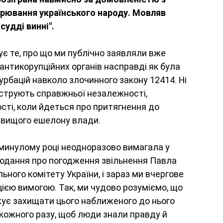
рювання українського народу. Мовляв 
судді винні".
є те, про що ми публічно заявляли вже 
антикорупційних органів насправді як була 
турбацій навколо злочинного закону 12414. Ні 
нструють справжньої незалежності, 
ості, коли йдеться про притягнення до 
айвищого ешелону влади. 
минулому році неодноразово вимагала у 
подання про погодження звільнення Павла 
ого комітету України, і зараз ми вчергове 
ією вимогою. Так, ми чудово розуміємо, що 
є захищати цього наближеного до нього 
 кожного разу, щоб люди знали правду й 