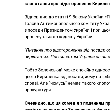
клопотання про відсторонення Кириленк
Відповідно до статті 9 Закону України «
Голова Антимонопольного комітету Украї
з посади Президентом України, і при цьо
процесуального кодексу України:
"Питання про відсторонення від посади о
вирішується Президентом України на підс
Тобто Зеленський може спокійно одноосі
цього Кириленка від посади, йому потрі
справі. Але "чомусь" немає такого клопо
прокуратури.
Очевидно, що ця комедія з поданням пр
замість напряму до Зеленського, була 