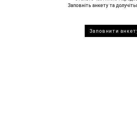
Заповніть анкету та долучітьс
Топ-корупціонер Сухачов має
Народовладдя
сидіти на в'язничних нарах, а не в
незаконне та 
Заповнити анкет
кабінеті Директора ДБР!
рішення суду 
грабіжницьких
партії мають 
українського н