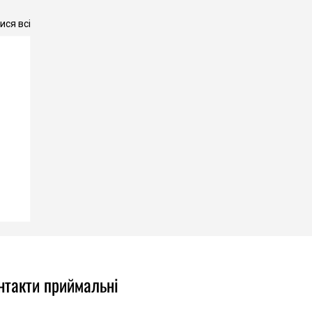
ся всі
нтакти приймальні