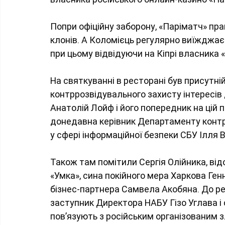
Попри офіційну заборону, «Паріматч» прац
клонів. А Коломієць регулярно виїжджає 
при цьому відвідуючи на Кіпрі власника 
На святкуванні в ресторані був присутні
контррозвідувального захисту інтересів
Анатолій Лойф і його попередник на цій 
донедавна керівник Департаменту контр
у сфері інформаційної безпеки СБУ Ілля В
Також там помітили Сергія Олійника, від
«Умка», сина покійного мера Харкова Ге
бізнес-партнера Самвела Акобяна. До р
заступник Директора НАБУ Гізо Углава і 
пов’язують з російським організованим