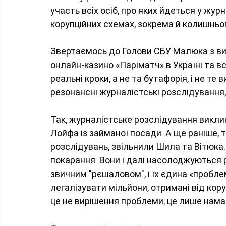
участь всіх осіб, про яких йдеться у жур
корупційних схемах, зокрема й колишньо
Звертаємось до Голови СБУ Малюка з ви
онлайн-казино «Паріматч» в Україні та всі
реальні кроки, а не та бутафорія, і не т
резонансні журналістські розслідування, я
Так, журналістське розслідування викли
Лойфа із займаної посади. А ще раніше, 
розслідувань, звільнили Шила та Вітюка.
покарання. Вони і далі насолоджуються
звичним "рєшаловом", і їх єдина «пробле
легалізувати мільйони, отримані від кор
це не вирішення проблеми, це лише нама