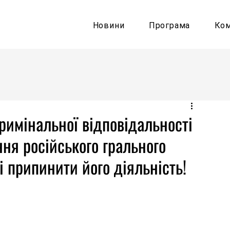
Новини
Програма
Ко
римінальної відповідальності
ння російського грального
ті припинити його діяльність!