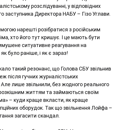
налістському розслідуванні, у відповідних 
го заступника Директора НАБУ – Гізо Углави.
могою нарешті розібратися з російським 
ма, хто його тут кришує. І це мають бути 
е вимушене ситуативне реагування на 
к було раніше, і як є зараз!
кало такий резонанс, що Голова СБУ звільнив 
теж після гучних журналістських 
 Але лише звільнили, без жодного реального 
 розкішним життям та займаються своїм 
ма» – куди краще вкласти, як краще 
упційних оборудок. Так що звільнення Лойфа – 
гання загасити скандал.