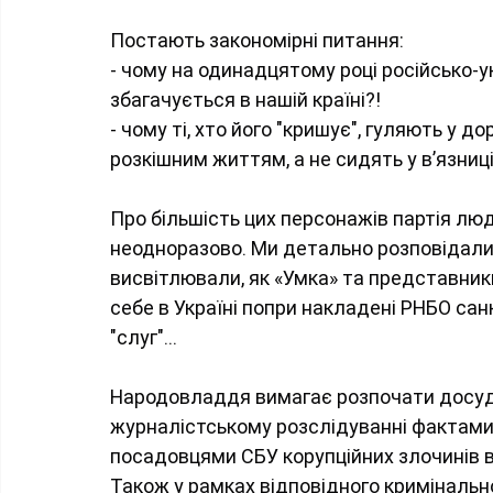
Постають закономірні питання:
- чому на одинадцятому році російсько-ук
збагачується в нашій країні?!
- чому ті, хто його "кришує", гуляють у 
розкішним життям, а не сидять у в’язниці
Про більшість цих персонажів партія лю
неодноразово. Ми детально розповідали, 
висвітлювали, як «Умка» та представник
себе в Україні попри накладені РНБО сан
"слуг"...
Народовладдя вимагає розпочати досуд
журналістському розслідуванні фактами,
посадовцями СБУ корупційних злочинів в 
Також у рамках відповідного кримінальн