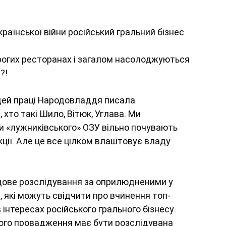
раїнської війни російський гральний бізнес 
дорогих ресторанах і загалом насолоджуються 
?!
дей праці Народовладдя писала 
хто такі Шило, Вітюк, Углава. Ми 
и «лужниківського» ОЗУ вільно почувають 
кції. Але це все цілком влаштовує владу 
ове розслідування за оприлюдненими у 
 які можуть свідчити про вчинення топ-
інтересах російського грального бізнесу. 
ого провадження має бути розслідувана 