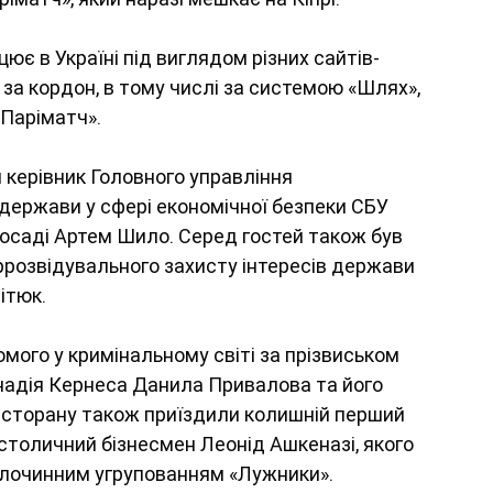
ює в Україні під виглядом різних сайтів-
за кордон, в тому числі за системою «Шлях», 
«Паріматч».
й керівник Головного управління 
 держави у сфері економічної безпеки СБУ 
посаді Артем Шило. Серед гостей також був 
розвідувального захисту інтересів держави 
ітюк.
омого у кримінальному світі за прізвиськом 
ннадія Кернеса Данила Привалова та його 
есторану також приїздили колишній перший 
столичний бізнесмен Леонід Ашкеназі, якого 
 злочинним угрупованням «Лужники».