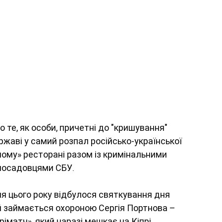
ро те, як особи, причетні до "кришування" 
ржаві у самий розпал російсько-української 
ному» ресторані разом із кримінальними 
-посадовцями СБУ.
ня цього року відбулося святкування дня 
 займається охороною Сергія Портнова – 
іматч», який наразі мешкає на Кіпрі.