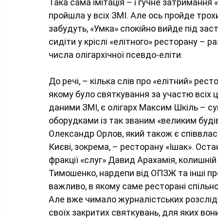
Така сама імітація – і гучне затримання
пройшла у всіх ЗМІ. Але ось пройде трох
забудуть, «Умка» спокійно вийде під заст
сидіти у кріслі «елітного» ресторану – р
числа олігархічної псевдо-еліти.
До речі, – кілька слів про «елітний» рест
якому було святкування за участю всіх ц
даними ЗМІ, є олігарх Максим Шкіль – 
оборудками із так званим «великим буді
Олександр Орлов, який також є співвласн
Києві, зокрема, – ресторану «Ішак». Ос
фракції «слуг» Давид Арахамія, колишній
Тимошенко, нардепи від ОПЗЖ та інші пре
важливо, в якому саме ресторані спільно 
Але вже чимало журналістських розслід
своїх закритих святкувань, для яких вон