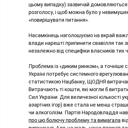
цьому випадку) зазвичай домовляються з
розголосу, і щоб можна було у невимушен
«повирішувати питання».
Насамкінець наголошуємо на вкрай важл
влади нарешті припинити свавілля так зва
незалежно від специфіки власників тих ч
Проблема із «диким ринком», а точніше 
Україні потребує системного врегулювання
статистикою Нацбанку, ЩОДНЯ витрачають
Витрачають ті кошти, які могли б витрат
Сил України. Для величезної кількості у
азартних ігор) вже стала не менш страшн
чи алкоголізм. Партія Народовладдя нав
про цю болючу проблему та вимагала
 ві
вирішення. Але, на жаль, наша позиція та