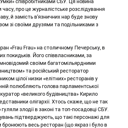
 «Умки» співробітниками СБУ. Ця новина 
и часу, про це журналістське розслідування 
аву, й замість в’язничних нар буде знову 
азом зі своїми друзями та подільниками з 
оран «Frau Frau» на столичному Печерську, в 
их покидьків. Його співвласниками, за 
сумновідомий своїми багатомільярдними 
вництвом» та російський ресторатор 
иком цілої низки «елітних» ресторанів у 
танній полюбляють голова парламентської 
 куратор «великого будівництва» Кирило 
дставники олігархії. Хтось скаже, що не так 
гуляли злодії в законі та топ-посадовці СБУ. 
увань підтверджують, що такі персонажі для 
и бронюють весь ресторан (що якраз і було в 