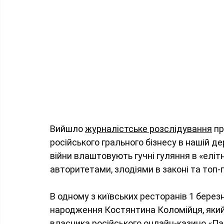
Вийшло 
журналістське розслідування
 п
російського грального бізнесу в нашій де
війни влаштовують гучні гуляння в «еліт
авторитетами, злодіями в законі та топ
В одному з київських ресторанів 1 берез
народження Костянтина Коломійця, який
власника російського онлайн-казино «Пар