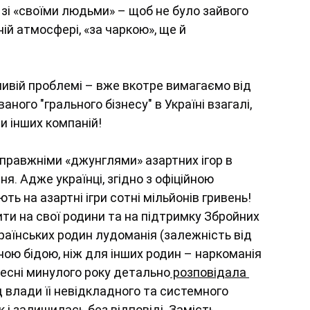
і «своїми людьми» – щоб не було зайвого 
ій атмосфері, «за чаркою», ще й 
ивій проблемі – вже вкотре вимагаємо від 
ного "грального бізнесу" в Україні взагалі, 
и інших компаній!
справжніми «джунглями» азартних ігор в 
. Адже українці, згідно з офіційною 
 на азартні ігри сотні мільйонів гривень! 
ити на свої родини та на підтримку Збройних 
країнських родин лудоманія (залежність від 
ою бідою, ніж для інших родин – наркоманія 
есні минулого року детально
 розповідала 
д влади їі невідкладного та системного 
к і залишилась без відповіді. Замість 