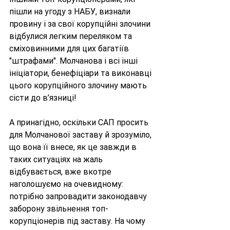
пішли на угоду з НАБУ, визнали 
провину і за свої корупційні злочини 
відбулися легким переляком та 
сміховинними для цих багатіїв 
"штрафами". Молчанова і всі інші 
ініціатори, бенефіціари та виконавці 
цього корупційного злочину мають 
сісти до в’язниці!
А принагідно, оскільки САП просить 
для Молчанової заставу й зрозуміло, 
що вона її внесе, як це завжди в 
таких ситуаціях на жаль 
відбувається, вже вкотре 
наголошуємо на очевидному: 
потрібно запровадити законодавчу 
заборону звільнення топ-
корупціонерів під заставу. На чому 