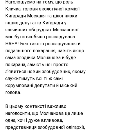
Наголошуємо на тому, що роль 
Кличка, голови екологічної комісії 
Київради Москаля та цілої низки 
інших депутатів Київради у 
злочинних оборудках Молчанової 
має бути всебічно розслідувана 
НАБУ! Без такого розслідування й 
подальшого покарання, навіть якщо 
сама злодійка Молчанова й буде 
покарана, замість неї просто 
зʼявиться новий злобудовник, якому 
служитимуть всі ті ж самі 
корумповані депутати й міський 
голова. 
В цьому контексті важливо 
наголосити, що Молчанова це лише 
одна, хоч і дуже впливова, 
представниця злобудовної олігархії, 