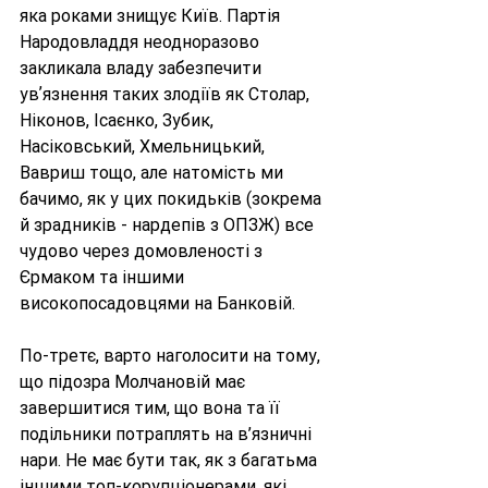
яка роками знищує Київ. Партія 
Народовладдя неодноразово 
закликала владу забезпечити 
увʼязнення таких злодіїв як Столар, 
Ніконов, Ісаєнко, Зубик, 
Насіковський, Хмельницький, 
Вавриш тощо, але натомість ми 
бачимо, як у цих покидьків (зокрема 
й зрадників - нардепів з ОПЗЖ) все 
чудово через домовленості з 
Єрмаком та іншими 
високопосадовцями на Банковій.
По-третє, варто наголосити на тому, 
що підозра Молчановій має 
завершитися тим, що вона та її 
подільники потраплять на в’язничні 
нари. Не має бути так, як з багатьма 
іншими топ-корупціонерами, які 