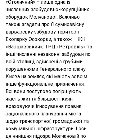
«Столичний» – лише одна із 
численних злобудовно-корупційних 
оборудок Молчанової. Важливо 
також згадати про її сумнозвісну 
варварську забудову території 
Екопарку Осокорки, а також – ЖК 
«Варшавський», ТРЦ «Ретровіль» та 
інші численні незаконні забудови по 
всій столиці, здійснені з грубими 
порушеннями Генерального плану 
Києва на землях, які мають зовсім 
інше функціональне призначення. 
Всі вони поступово погіршують 
якість життя більшості киян, 
враховуючи ігнорування правил 
раціонального планування міста 
щодо транспортної, громадської та 
комунальної інфраструктури. І ось 
ця нинішня підозра Молчановій по 