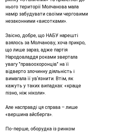
нього території Молчанова мала 
намір забудувати своїми черговими 
незаконними «висотками».
Звісно, добре, що НАБУ нарешті 
взялось за Молчанову, хоча прикро, 
що лише зараз, адже партія 
Народовладдя роками звертала 
увагу "правоохоронців" на її 
відверто злочинну діяльність і 
вимагала її увʼязнити. Втім, як 
кажуть у таких випадках: «краще 
пізно, ніж ніколи». 
Але насправді ця справа – лише 
«вершина айсберга».
По-перше, оборудка із ринком 