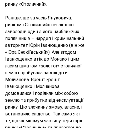
ринку «Столичний».
Раніше, ще за часів Януковича, 
ринком «Столичний» незаконно 
заволодів один з його найближчих 
поплічників – нардеп і кримінальний 
авторитет Юрій Іванющенко (він же 
«Юра Єнакіївський»). Але згодом 
Іванющенко втік до Монако і цим 
ласим шматом «золотої» столичної 
землі спробувала заволодіти 
Молчанова. Врешті-решт 
Іванющенко і Молчанова 
домовилися і поділили між собою 
землю та прибутки від експлуатації 
ринку. Цю злочинну змову, власне, і 
встановило слідство. Так само як і 
те, що як мінімум частину території 
ринку «Столичний» та прилеглої до 