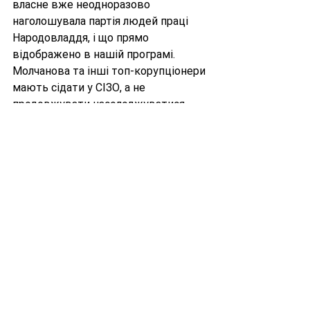
власне вже неодноразово 
наголошувала партія людей праці 
Народовладдя, і що прямо 
відображено в нашій програмі. 
Молчанова та інші топ-корупціонери 
мають сідати у СІЗО, а не 
продовжувати насолоджуватися 
розкішним життям на волі за кошти, 
які було отримано злочинним 
шляхом унаслідок знущань над 
українським народом!
Окремо звертаємося до всіх 
українців, а особливо киян, уважно 
стежити за тим, хто зараз публічно 
підтримує Молчанову або замовчує 
чи применшує її злочини. Всі ці люди 
фактично здійснили "явку з 
повинною" що їх фінансує або 