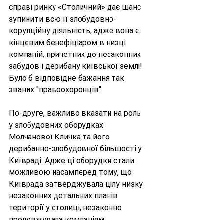
справі ринку «Столичний» дає шанс 
зупинити всю її злобудовно-
корупційну діяльність, адже вона є 
кінцевим бенефіціаром в низці 
компаній, причетних до незаконних 
забудов і дерибану київської землі! 
Було б відповідне бажання так 
званих "правоохоронців".
По-друге, важливо вказати на роль 
у злобудовних оборудках 
Молчанової Кличка та його 
дерибанно-злобудовної більшості у 
Київраді. Адже ці оборудки стали 
можливою насамперед тому, що 
Київрада затверджувала цілу низку 
незаконних детальних планів 
території у столиці, незаконно 
продовжувала компаніям 