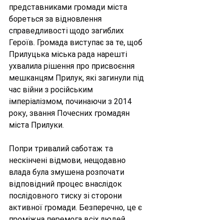
представниками громади міста 
бореться за відновлення 
справедливості щодо загиблих 
Героїв. Громада виступає за те, щоб 
Прилуцька міська рада нарешті 
ухвалила рішення про присвоєння 
мешканцям Прилук, які загинули під 
час війни з російським 
імперіалізмом, починаючи з 2014 
року, звання Почесних громадян 
міста Прилуки.
Попри тривалий саботаж та 
нескінчені відмови, нещодавно 
влада була змушена розпочати 
відповідний процес внаслідок 
послідовного тиску зі сторони 
активної громади. Безперечно, це є 
проміжна перемога всіх людей 