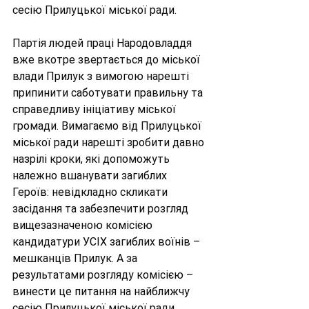
сесію Прилуцької міської ради.
Партія людей праці Народовладдя 
вже вкотре звертається до міської 
влади Прилук з вимогою нарешті 
припинити саботувати правильну та 
справедливу ініціативу міської 
громади. Вимагаємо від Прилуцької 
міської ради нарешті зробити давно 
назрілі кроки, які допоможуть 
належно вшанувати загиблих 
Героїв: невідкладно скликати 
засідання та забезпечити розгляд 
вищезазначеною комісією 
кандидатури УСІХ загиблих воїнів – 
мешканців Прилук. А за 
результатами розгляду комісією – 
винести це питання на найближчу 
сесію Прилуцької міської ради.