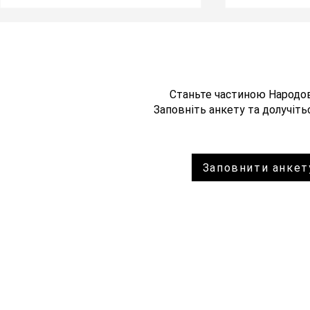
Станьте частиною Народо
Заповніть анкету та долучітьс
Топ-корупціонер Сухачов має
Народовладдя
сидіти на в'язничних нарах, а не в
незаконне та 
Заповнити анкет
кабінеті Директора ДБР!
рішення суду 
грабіжницьких
партії мають 
українського н