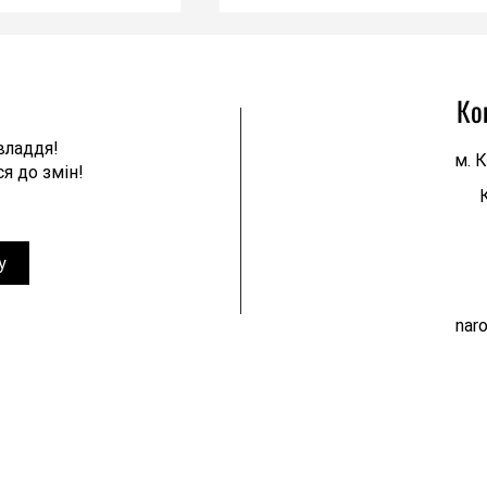
Ко
владдя!
м. К
я до змін!
 оскаржує
"Новий-старий" олігархічний уря
несправедливе
"слуг" - це абсолютно не те, що
у
у справі щодо
потрібно українському народу, я
 тарифів. Справжні
бореться за своє виживання!
nar
захищати інтереси
ароду й в суді!