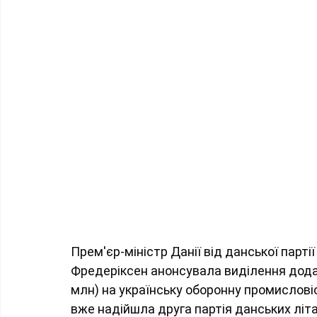
Прем'єр-міністр Данії від данської партії
Фредеріксен анонсувала виділення дода
млн) на українську оборонну промисловіст
вже надійшла друга партія данських літа