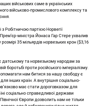
наших військових саме в українських 
яного військово-промислового комплексу та 
єння.
 з Робітничою партією Норвегії 
 Премʼєр-міністра Йонаса Гар Стере ухвалив 
 розмірі 35 мільярдів норвезьких крон ($3,16 
є датському та норвезькому народам за 
ій боротьбі проти російського імперіалізму. 
опомагати нам битися за нашу свободу є 
ля інших країн. А внутрішня соціально-
бов'язково має стати дороговказом для 
аїні соціально справедливої держави 
Північної Європи дозволить нам не тільки 
 ворога, але й забезпечити гідне життя 