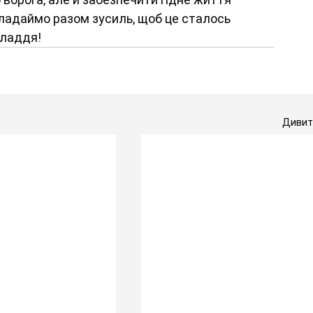
ладаймо разом зусиль, щоб це сталось 
владдя!
Дивити