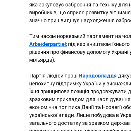
яка закуповує озброєння та техніку для 
виробників, що сприяє розвитку вітчизн
значно пришвидшує надходження озбро
Тим часом норвезький парламент на чолі
Arbeiderpartiet
 під керівництвом їхнього
рішення про фінансову допомогу Україні у
мільярда).
Партія людей праці 
Народовладдя
 дяку
непохитну підтримку України у виснажлив
Їхня принципова позиція продовжувати д
зразковим прикладом для наслідування д
економічна політика Данії та Норвегії о
української влади. Лише побудова в Укр
загального достатку за зразком держав 
перемогти в рази сильнішого російського