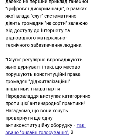
далеко не перший приклад ганебної 
"цифрової дискримінації", в рамках 
якої влада "слуг" систематично 
ділить громадян "на сорти" залежно 
від доступу до Інтернету та 
відповідного матеріально-
технічного забезпечення людини. 
"Слуги" регулярно впроваджують 
явно дурнуваті і такі, що масово 
порушують конституційні права 
громадян "діджиталізаційні" 
ініціативи, і наша партія 
Народовладдя виступає категорично 
проти цієї антинародної практики! 
Нагадуємо, що вони хочуть 
провернути ще одну 
антиконституційну оборудку - 
так 
зване "онлайн голосування",
 й 