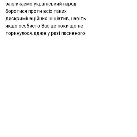
закликаємо український народ 
боротися проти всіх таких 
дискримінаційних ініціатив, навіть 
якщо особисто Вас це поки що не 
торкнулося, адже у разі пасивного 
сприйняття цих злочинних 
"інновацій" останнім кроком якраз і 
будуть "онлайн вибори" з 
тотальними фальсифікаціями й 
фактичною втратою народом 
можливості обирати свою владу.
Дивитися всі
Останні пости