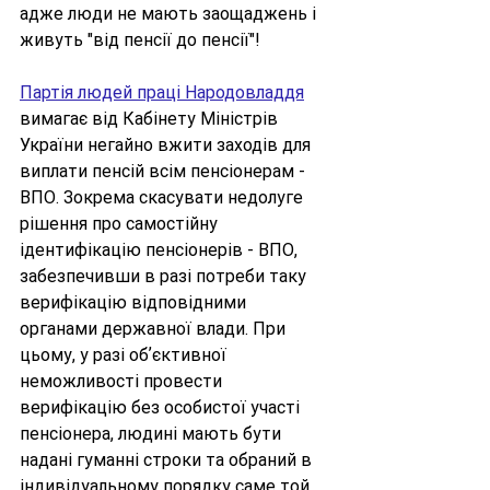
адже люди не мають заощаджень і 
живуть "від пенсії до пенсії"!
Партія людей праці Народовладдя
вимагає від Кабінету Міністрів 
України негайно вжити заходів для 
виплати пенсій всім пенсіонерам - 
ВПО. Зокрема скасувати недолуге 
рішення про самостійну 
ідентифікацію пенсіонерів - ВПО, 
забезпечивши в разі потреби таку 
верифікацію відповідними 
органами державної влади. При 
цьому, у разі обʼєктивної 
неможливості провести 
верифікацію без особистої участі 
пенсіонера, людині мають бути 
надані гуманні строки та обраний в 
індивідуальному порядку саме той 