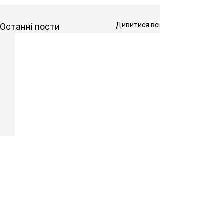
Дивитися всі
Останні пости
Станьте частиною Народовладдя!